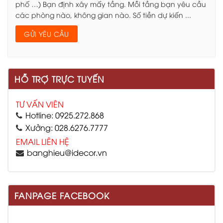
phố …) Bạn định xây mấy tầng. Mỗi tầng bạn yêu cầu
các phòng nào, không gian nào. Số tiền dự kiến ...
HỖ TRỢ TRỰC TUYẾN
TƯ VẤN VIÊN
Hotline: 0925.272.868
Xưởng: 028.6276.7777
EMAIL LIÊN HỆ
banghieu@idecor.vn
FANPAGE FACEBOOK