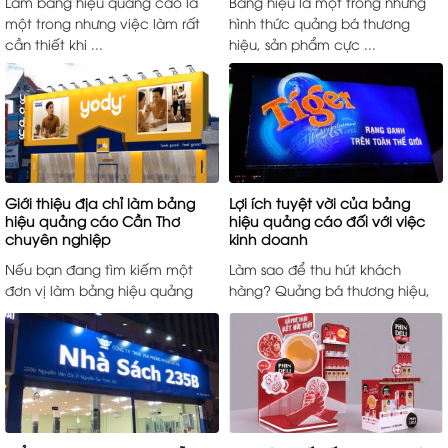
Làm bảng hiệu quảng cáo là
Bảng hiệu là một trong những
một trong nhưng việc làm rất
hình thức quảng bá thương
cần thiết khi ...
hiệu, sản phẩm cực ...
Giới thiệu địa chỉ làm bảng
Lợi ích tuyệt vời của bảng
hiệu quảng cáo Cần Thơ
hiệu quảng cáo đối với việc
chuyên nghiệp
kinh doanh
Nếu bạn đang tìm kiếm một
Làm sao để thu hút khách
đơn vị làm bảng hiệu quảng
hàng? Quảng bá thương hiệu,
cáo Cần Thơ ...
sản phẩm như thế ...