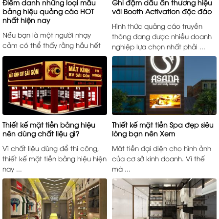
Điểm danh những loại mẫu
Ghi đậm dấu ấn thương hiệu
bảng hiệu quảng cáo HOT
với Booth Activation độc đáo
nhất hiện nay
Hình thức quảng cáo truyền
Nếu bạn là một người nhạy
thông đang được nhiều doanh
cảm có thể thấy rằng hầu hết
nghiệp lựa chọn nhất phải ...
các cửa ...
Thiết kế mặt tiền bảng hiệu
Thiết kế mặt tiền Spa đẹp siêu
nên dùng chất liệu gì?
lòng bạn nên Xem
Vì chất liệu dùng để thi công,
Mặt tiền đại diện cho hình ảnh
thiết kế mặt tiền bảng hiệu hiện
của cơ sở kinh doanh. Vì thế
nay ...
mà ...