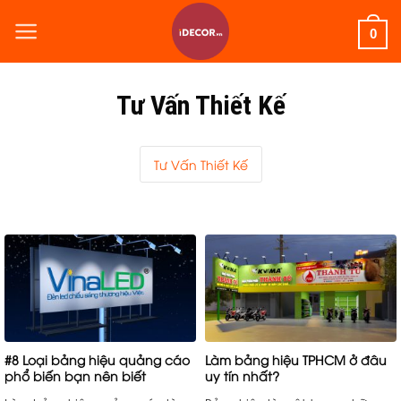
Skip
to
0
content
Tư Vấn Thiết Kế
Tư Vấn Thiết Kế
#8 Loại bảng hiệu quảng cáo
Làm bảng hiệu TPHCM ở đâu
phổ biến bạn nên biết
uy tín nhất?