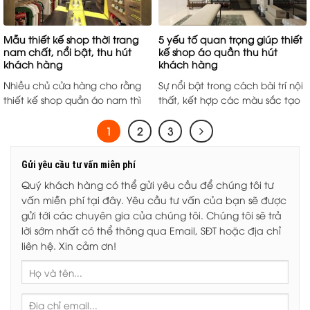
Mẫu thiết kế shop thời trang
5 yếu tố quan trọng giúp thiết
nam chất, nổi bật, thu hút
kế shop áo quần thu hút
khách hàng
khách hàng
Nhiều chủ cửa hàng cho rằng
Sự nổi bật trong cách bài trí nội
thiết kế shop quần áo nam thì
thất, kết hợp các màu sắc tạo
không cần ...
...
1
2
3
Gửi yêu cầu tư vấn miễn phí
Quý khách hàng có thể gửi yêu cầu để chúng tôi tư
vấn miễn phí tại đây. Yêu cầu tư vấn của bạn sẽ được
gửi tới các chuyên gia của chúng tôi. Chúng tôi sẽ trả
lời sớm nhất có thể thông qua Email, SĐT hoặc địa chỉ
liên hệ. Xin cảm ơn!