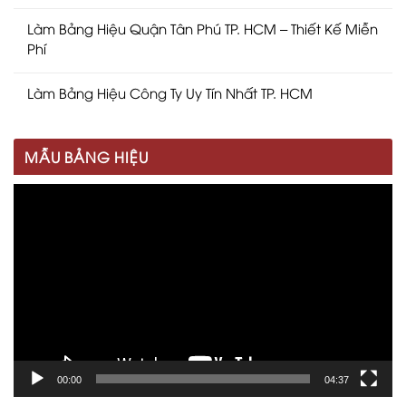
Làm Bảng Hiệu Quận Tân Phú TP. HCM – Thiết Kế Miễn
Phí
Làm Bảng Hiệu Công Ty Uy Tín Nhất TP. HCM
MẪU BẢNG HIỆU
Trình
chơi
Video
00:00
04:37