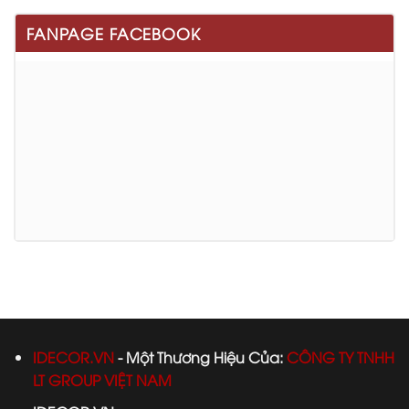
FANPAGE FACEBOOK
IDECOR.VN
- Một
Thương Hiệu Của:
CÔNG TY TNHH
LT GROUP VIỆT NAM