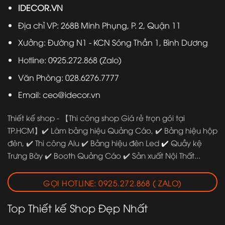
IDECOR.VN
Địa chỉ VP: 268B Minh Phụng, P. 2, Quận 11
Xưởng: Đường N1 - KCN Sóng Thần 1, Bình Dương
Hotline: 0925.272.868 (Zalo)
Văn Phòng: 028.6276.7777
Email: ceo@idecor.vn
Thiết kế shop
-
【Thi công shop Giá rẻ trọn gói tại
TP.HCM】✔️ Làm bảng hiệu Quảng Cáo, ✔️ Bảng hiệu hộp
✔️
đèn, ✔️ Thi công Alu ✔️ Bảng hiệu đèn Led
Quầy kệ
Trưng Bày ✔️ Booth Quảng Cáo ✔️ Sản xuất Nội Thất...
GỌI HOTLINE: 0925.272.868 ( ZALO)
Top Thiết kế Shop Đẹp Nhất