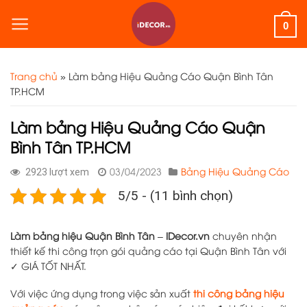
Skip
to
0
content
Trang chủ
»
Làm bảng Hiệu Quảng Cáo Quận Bình Tân
TP.HCM
Làm bảng Hiệu Quảng Cáo Quận
Bình Tân TP.HCM
03/04/2023
Bảng Hiệu Quảng Cáo
2923 lượt xem
5/5 - (11 bình chọn)
Làm bảng hiệu Quận Bình Tân
–
IDecor.vn
chuyên nhận
thiết kế thi công trọn gói quảng cáo tại Quận Bình Tân với
✓ GIÁ TỐT NHẤT.
Với việc ứng dụng trong việc sản xuất
thi công bảng hiệu