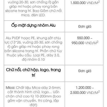
vuông 20-30, sơn chống rỉ) gắn
2
1.500.000
VND/M
giáp mí hoặc phay rong bắn
silicone trang trí. Bao Gồm chữ nổi
mica, đèn LED.
Ốp mặt dựng nhôm Alu
Đơn giá
Alu PVDF hoạc PE, khung sắt chịu
550.000 –
lực (13*26, vuông 20-30, sơn chống
2
950.000
VND/M
rỉ) gắn giáp mí hoặc phay rong
bắn silicone trang trí. Phần chữ tùy
thuộc yêu cầu. Loại PE, dày 3.0,
độ nhôm 0.10
Chữ nổi, chữ hộp, logo, trang
Đơn giá
trí
Mica:
Chất liệu Mica dày 2-5mm,
1.200.000 –
cắt thành hình chữ, logo… Uốn
2
2.500.000
VND/M
chân chữ cao từ 10-200mm (bao
gồm vận chuyển, thi công, lắp
đặt)