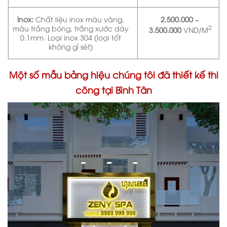
Inox:
Chất liệu inox màu vàng,
2.500.000 –
màu trắng bóng, trắng xước dày
2
3.500.000
VND/M
0.1mm. Loại inox 304 (loại tốt
không gỉ sét)
Một số mẫu bảng hiệu chúng tôi đã thiết kế thi
công tại Bình Tân