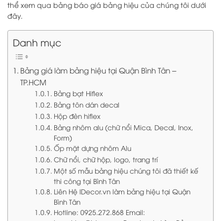
thể xem qua bảng báo giá bảng hiệu của chúng tôi dưới
đây.
Danh mục
Bảng giá làm bảng hiệu tại Quận Bình Tân –
TP.HCM
Bảng bạt Hiflex
Bảng tôn dán decal
Hộp đèn hiflex
Bảng nhôm alu (chữ nổi Mica, Decal, Inox,
Form)
Ốp mặt dựng nhôm Alu
Chữ nổi, chữ hộp, logo, trang trí
Một số mẫu bảng hiệu chúng tôi đã thiết kế
thi công tại Bình Tân
Liên Hệ IDecor.vn làm bảng hiệu tại Quận
Bình Tân
Hotline: 0925.272.868 Email: