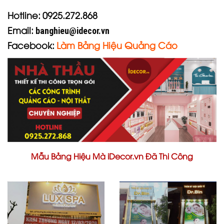
Hotline:
0925.272.868
Email:
banghieu@idecor.vn
Facebook:
Làm Bảng Hiệu Quảng Cáo
Mẫu Bảng Hiệu Mà iDecor.vn Đã Thi Công