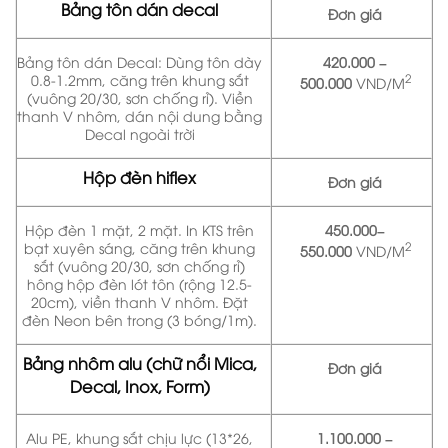
Bảng tôn dán decal
Đơn giá
Bảng tôn dán Decal: Dùng tôn dày
420.000 –
0.8-1.2mm, căng trên khung sắt
2
500.000
VND/M
(vuông 20/30, sơn chống rỉ). Viền
thanh V nhôm, dán nội dung bằng
Decal ngoài trời
Hộp đèn hiflex
Đơn giá
Hộp đèn 1 mặt, 2 mặt. In KTS trên
450.000–
bạt xuyên sáng, căng trên khung
2
550.000
VND/M
sắt (vuông 20/30, sơn chống rỉ)
hông hộp đèn lót tôn (rộng 12.5-
20cm), viền thanh V nhôm. Đặt
đèn Neon bên trong (3 bóng/1m).
Bảng nhôm alu (chữ nổi Mica,
Đơn giá
Decal, Inox, Form)
Alu PE, khung sắt chịu lực (13*26,
1.100.000 –