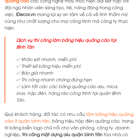
quảng cáo
các công nghệ máy móc hiện đại kết hợp với
đội ngũ nhân viên sáng tạo, trẻ, năng động trong công
việc,
IDecor.vn
mang lại sự an tâm về cả về tính thẩm mỹ
cũng như chất lượng cho mọi công trình mà công ty thực
hiện.
Dịch vụ thi công làm bảng hiệu quảng cáo tại
Bình Tân
✅ Khảo sát nhanh, miễn phí
✅ Thiết kế bảng hiệu miễn phí
✅ Báo giá nhanh
✅ Thi công nhanh chóng đúng hẹn
✅ Làm tất các các bảng quảng cáo alu, mica,
inox, hộp đèn, hàng rào công trình tại quận Bình
Tân.
Quý khách hàng, đối tác có nhu cầu
làm bảng hiệu quảng
cáo ở quận bình tân
, bảng hiệu hộp đèn quảng cáo, trang
trí bảng biển logo chữ nổi cho văn phòng, công ty, doanh
nghiệp,
thi công mặt dựng alu quận bình tân
tòa nhà có