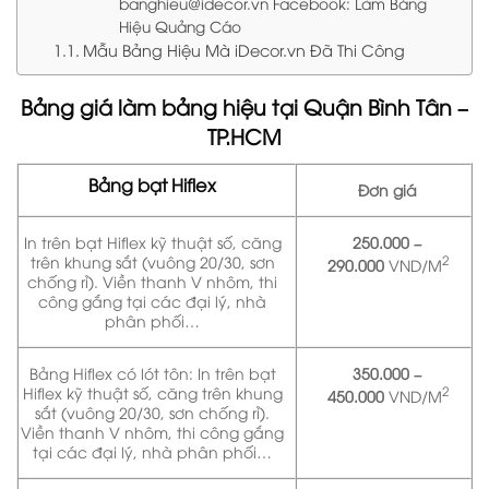
banghieu@idecor.vn Facebook: Làm Bảng
Hiệu Quảng Cáo
Mẫu Bảng Hiệu Mà iDecor.vn Đã Thi Công
Bảng giá làm bảng hiệu tại Quận Bình Tân –
TP.HCM
Bảng bạt Hiflex
Đơn giá
In trên bạt Hiflex kỹ thuật số, căng
250.000 –
trên khung sắt (vuông 20/30, sơn
2
290.000
VND/M
chống rỉ). Viền thanh V nhôm, thi
công gắng tại các đại lý, nhà
phân phối…
Bảng Hiflex có lót tôn: In trên bạt
350.000 –
Hiflex kỹ thuật số, căng trên khung
2
450.000
VND/M
sắt (vuông 20/30, sơn chống rỉ).
Viền thanh V nhôm, thi công gắng
tại các đại lý, nhà phân phối…