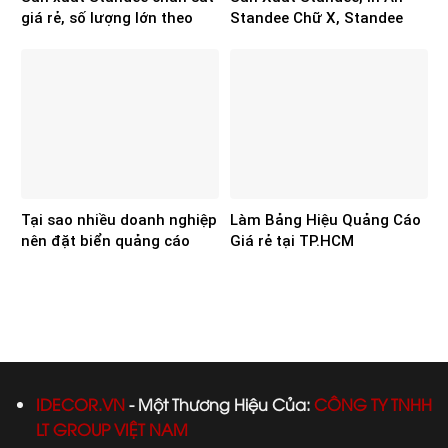
giá rẻ, số lượng lớn theo
Standee Chữ X, Standee
yêu cầu
Cuốn Lấy Ngay
Tại sao nhiều doanh nghiệp
Làm Bảng Hiệu Quảng Cáo
nên đặt biển quảng cáo
Giá rẻ tại TP.HCM
alu?
IDECOR.VN
- Một
Thương Hiệu Của:
CÔNG TY TNHH
LT GROUP VIỆT NAM