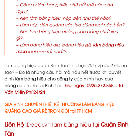
– Công ty làm bảng hiệu chữ nổi thế nào cho
đẹp?
– Nên làm bảng hiệu, hộp đèn như thế nào?
– Làm hộp đèn quảng cáo led dùng loại nào bền?
– Nên làm bảng hiệu quảng cáo bằng chất liệu
gì?
– Làm bảng hiệu alu, bảng hiệu gỗ,
làm bảng hiệu
mica
loại nào tốt nhất?…
Làm bảng hiệu quận Bình Tân thi chọn đơn vị nào? Giá ra
sao? – Đó là những câu hỏi mà hầu hết trước khi quyết
định
làm bảng hiệu cho công ty
của mình hay
cửa
hàng
của mình tại Bình Tân.
Gọi ngay: 0925.272.868 – Tư
Vấn Miễn Phí 24/24
GIA VINH CHUYÊN THIẾT KẾ THI CÔNG LÀM BẢNG HIỆU
QUẢNG CÁO GIÁ RẺ TRỌN GÓI tại TP.HCM
Liên Hệ
IDecor.vn làm bảng hiệu tại
Quận Bình
Tân